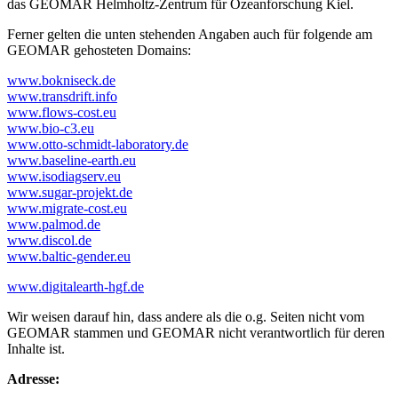
das GEOMAR Helmholtz-Zentrum für Ozeanforschung Kiel.
Ferner gelten die unten stehenden Angaben auch für folgende am
GEOMAR gehosteten Domains:
www.bokniseck.de
www.transdrift.info
www.flows-cost.eu
www.bio-c3.eu
www.otto-schmidt-laboratory.de
www.baseline-earth.eu
www.isodiagserv.eu
www.sugar-projekt.de
www.migrate-cost.eu
www.palmod.de
www.discol.de
www.baltic-gender.eu
www.digitalearth-hgf.de
Wir weisen darauf hin, dass andere als die o.g. Seiten nicht vom
GEOMAR stammen und GEOMAR nicht verantwortlich für deren
Inhalte ist.
Adresse: