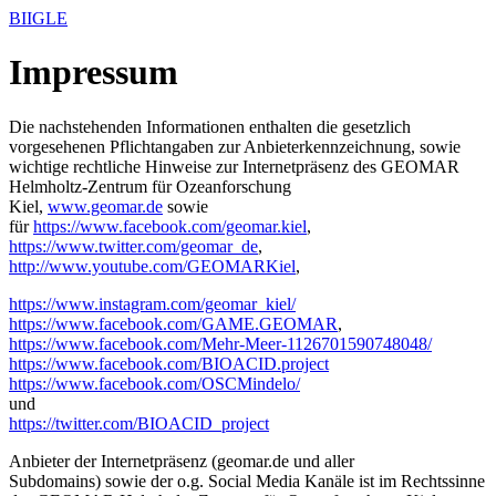
BIIGLE
Impressum
Die nachstehenden Informationen enthalten die gesetzlich
vorgesehenen Pflichtangaben zur Anbieterkennzeichnung, sowie
wichtige rechtliche Hinweise zur Internetpräsenz des GEOMAR
Helmholtz-Zentrum für Ozeanforschung
Kiel,
www.geomar.de
sowie
für
https://www.facebook.com/geomar.kiel
,
https://www.twitter.com/geomar_de
,
http://www.youtube.com/GEOMARKiel
,
https://www.instagram.com/geomar_kiel/
https://www.facebook.com/GAME.GEOMAR
,
https://www.facebook.com/Mehr-Meer-1126701590748048/
https://www.facebook.com/BIOACID.project
https://www.facebook.com/OSCMindelo/
und
https://twitter.com/BIOACID_project
Anbieter der Internetpräsenz (geomar.de und aller
Subdomains) sowie der o.g. Social Media Kanäle ist im Rechtssinne